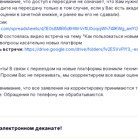
внимание, что доступ к пересдаче не означает, что Вам нужн
одите на пересдачу только в том случае, если у Вас есть ака
оценки в зачетной книжке, и ранее вы его не сдавали).
сии:
gle.com/spreadsheets/d/1E0s8MlR6dtHWrVrfIU0oqqWh74lIKWg_amY
00
состоялась видео встреча на тему "Как пользоваться новым
вопросы касательно новых платформ
ь встречи:
https://drive.google.com/drive/folders/1v2ESVvPlY3
ты! В связи с переездом на новые платформы возникли техни
 Просим Вас не переживать, мы скорректируем все ваши оценк
внимание, что все заявления на корректировку принимаются т
. Обращения по телефону не обрабатываются.
 электронном деканате!