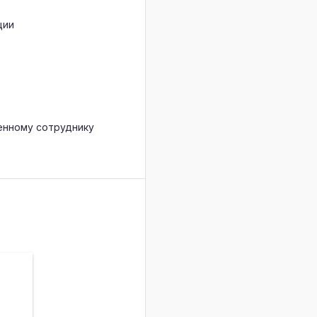
ции
енному сотруднику