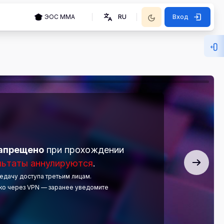
ЭОС ММА
RU
Вход
От
апрещено
при прохождении
льтаты аннулируются
.
едачу доступа третьим лицам.
ько через VPN — заранее уведомите