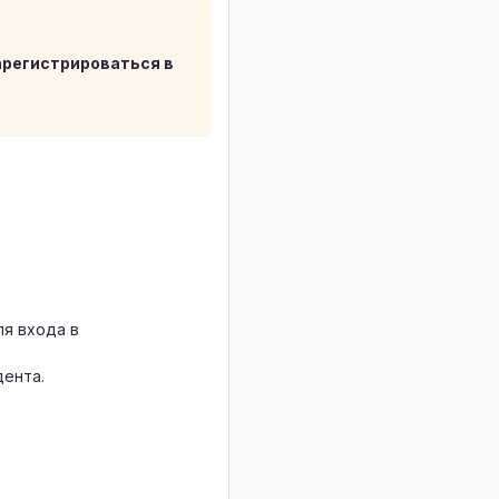
арегистрироваться в
ля входа в
дента.