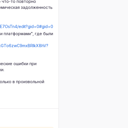
о что-то повторно
демическая задолженность
OE7OsTn4/edit?gid=0#gid=0
и платформами", где были
_-ecGTo6zwC9mxBRlkX8hV?
ческие ошибки при
и.
олько в произвольной